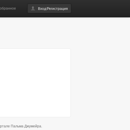
збранное
Вход/Регистрация
вартале Пальма Джумейра.