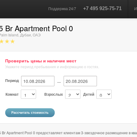
Поддержка 24/7
+7 495 925-75-71
И
5 Br Apartment Pool 0
Palm Island
,
Дубаи
,
ОАЭ
★★★
Проверить цены и наличие мест
Укажите период пребывания и информацию о гостях.
Период
—
Комнат
Взрослых
Детей
5 Br Apartment Pool 0 предоставляет клиентам 3-звездочное размещение в к