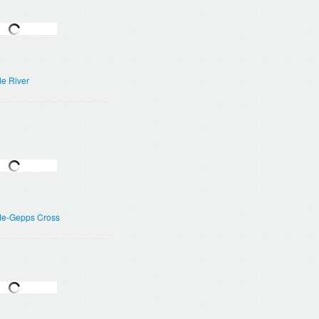
de River
de-Gepps Cross