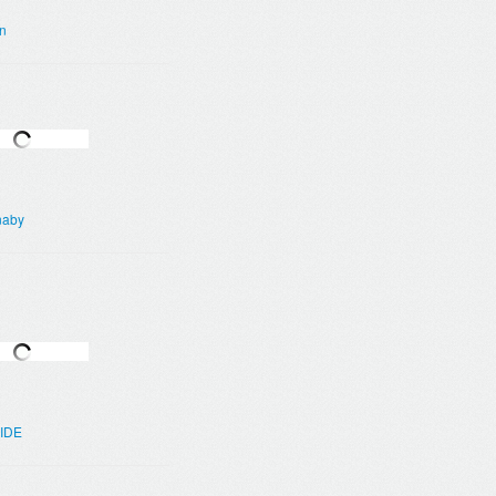
n
naby
IDE