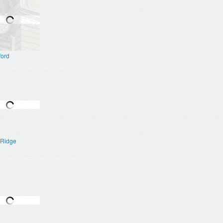
ford
 Ridge