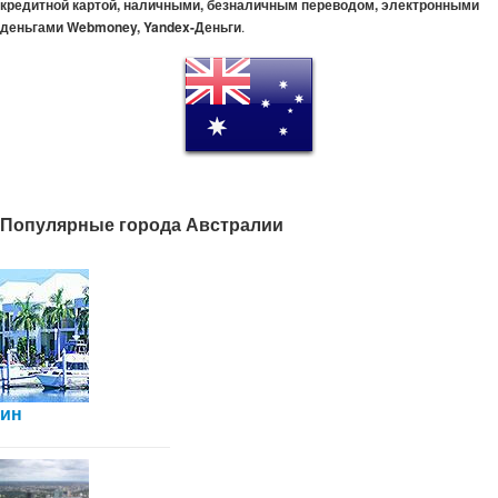
кредитной картой, наличными, безналичным переводом, электронными
деньгами Webmoney, Yandex-Деньги
.
Популярные города Австралии
ин