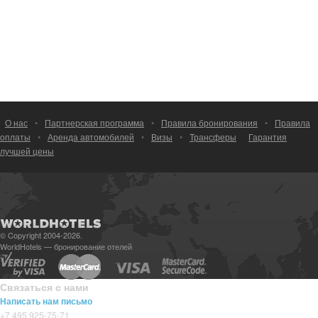
О нас
•
Партнерская программа
•
Правила бронирования
•
Правила
оплаты
•
Аренда автомобилей
•
Визы
•
Трансферы
Гарантия
лучшей цены
© Copyright 2004-2026.
WorldHotels — бронирование отелей
Связаться с нами
Написать нам письмо
+7 495 925-75-71