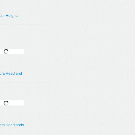
der Heights
dra Headland
dra Headlands