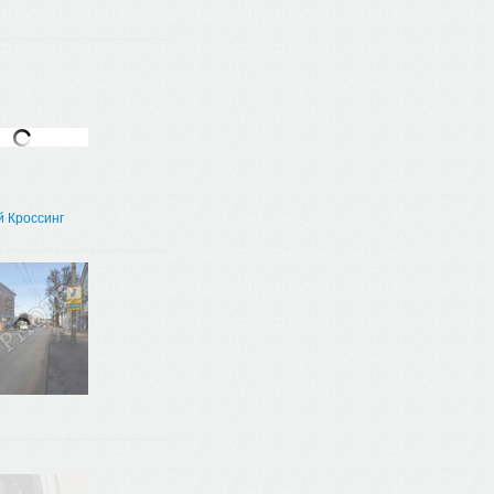
н
 Кроссинг