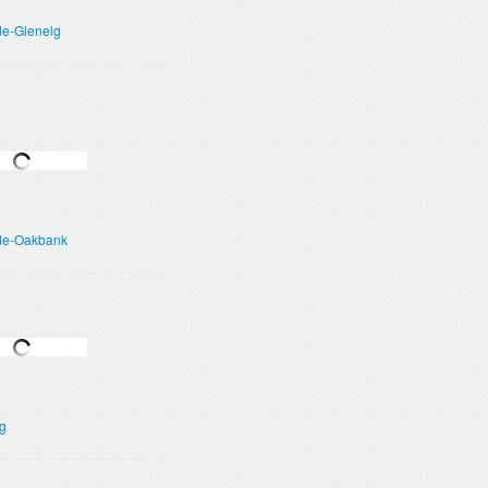
de-Glenelg
de-Oakbank
g