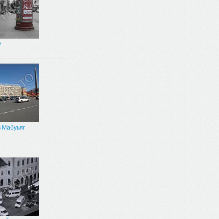
у
 Мабуьяг