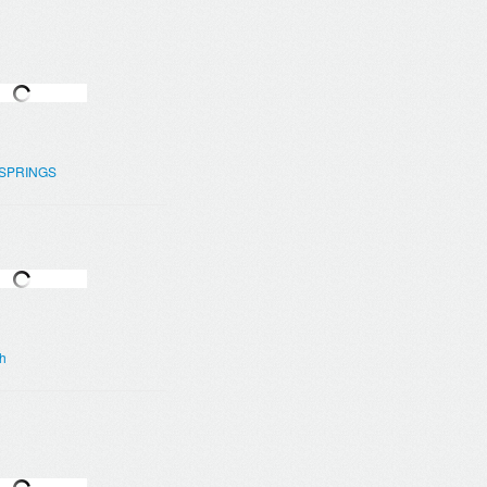
 SPRINGS
h