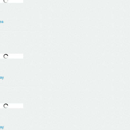
ea
ay
ay