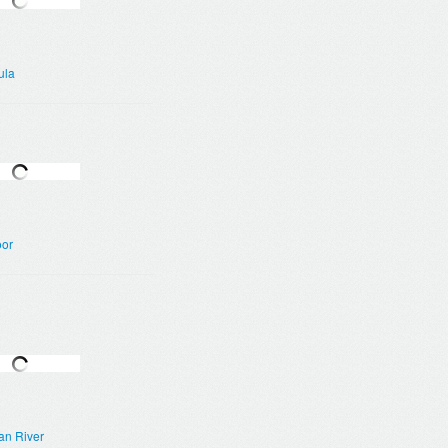
ula
or
an River