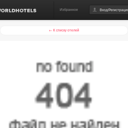
Избранное
Вход/Регистраци
← К списку отелей