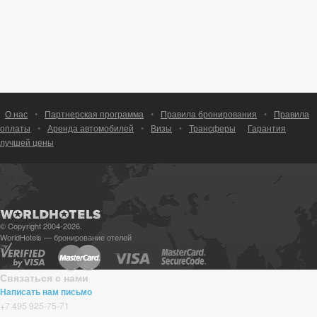
О нас
•
Партнерская программа
•
Правила бронирования
•
Правила
оплаты
•
Аренда автомобилей
•
Визы
•
Трансферы
Гарантия
лучшей цены
© Copyright 2004-2026.
WorldHotels — бронирование отелей
Связаться с нами
Написать нам письмо
+7 495 925-75-71