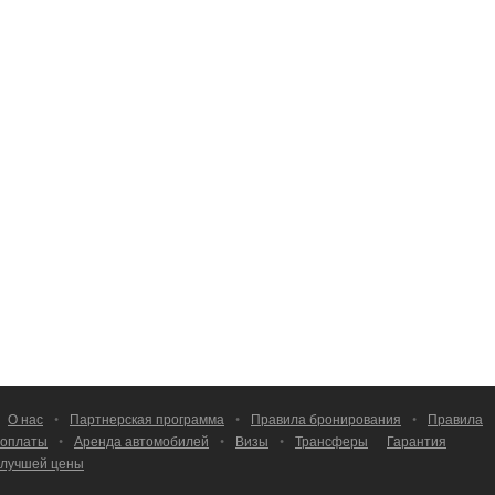
О нас
•
Партнерская программа
•
Правила бронирования
•
Правила
оплаты
•
Аренда автомобилей
•
Визы
•
Трансферы
Гарантия
лучшей цены