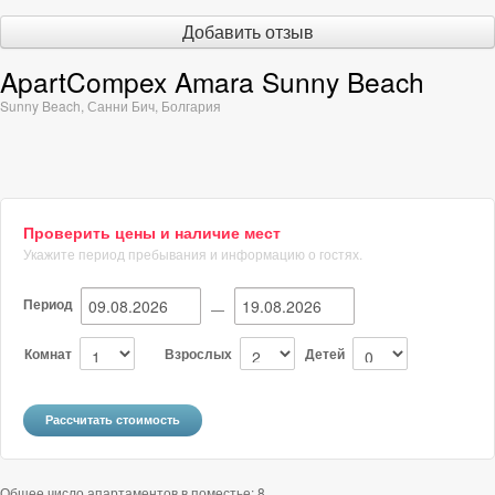
Добавить отзыв
ApartCompex Amara Sunny Beach
Sunny Beach
,
Санни Бич
,
Болгария
Проверить цены и наличие мест
Укажите период пребывания и информацию о гостях.
Период
—
Комнат
Взрослых
Детей
Общее число апартаментов в поместье: 8.