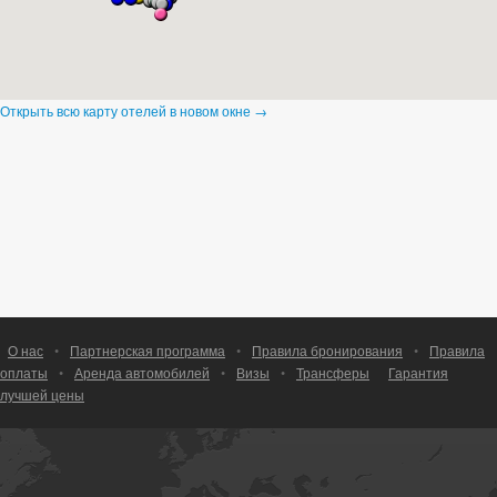
Открыть всю карту отелей в новом окне →
О нас
•
Партнерская программа
•
Правила бронирования
•
Правила
оплаты
•
Аренда автомобилей
•
Визы
•
Трансферы
Гарантия
лучшей цены