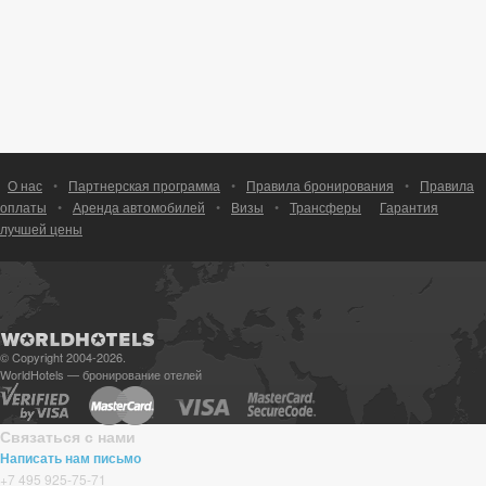
О нас
•
Партнерская программа
•
Правила бронирования
•
Правила
оплаты
•
Аренда автомобилей
•
Визы
•
Трансферы
Гарантия
лучшей цены
© Copyright 2004-2026.
WorldHotels — бронирование отелей
Связаться с нами
Написать нам письмо
+7 495 925-75-71