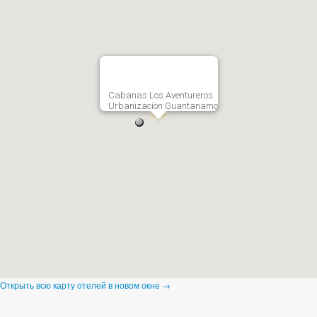
Cabanas Los Aventureros
Urbanizacion Guantanamo
Открыть всю карту отелей в новом окне →