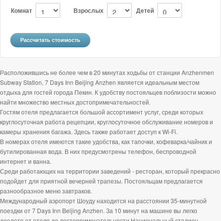
Комнат
Взрослых
Детей
Расположившись не более чем в 20 минутах ходьбы от станции Anzhenmen
Subway Station, 7 Days Inn Beijing Anzhen является идеальным местом
отдыха для гостей города Пекин. К удобству постояльцев поблизости можно
найти множество местных достопримечательностей.
Гостям отеля предлагается большой ассортимент услуг, среди которых
круглосуточная работа рецепции, круглосуточное обслуживание номеров и
камеры хранения багажа. Здесь также работает доступ к Wi-Fi.
В номерах отеля имеются такие удобства, как тапочки, кофеварка/чайник и
бутилированная вода. В них предусмотрены телефон, беспроводной
интернет и ванна.
Среди работающих на территории заведений - ресторан, который прекрасно
подойдет для приятной вечерней трапезы. Постояльцам предлагается
разнообразное меню завтраков.
Международный аэропорт Шоуду находится на расстоянии 35-минутной
поездки от 7 Days Inn Beijing Anzhen. За 10 минут на машине вы легко
доедете от отеля до достопримечательности Национальный стадион.