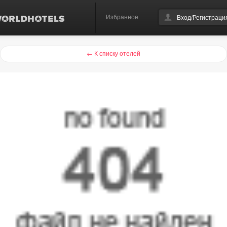
Избранное
Вход/Регистраци
← К списку отелей