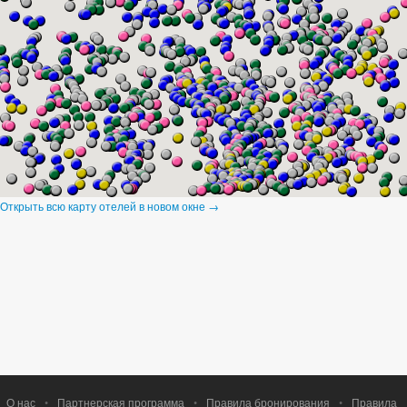
Открыть всю карту отелей в новом окне →
О нас
•
Партнерская программа
•
Правила бронирования
•
Правила