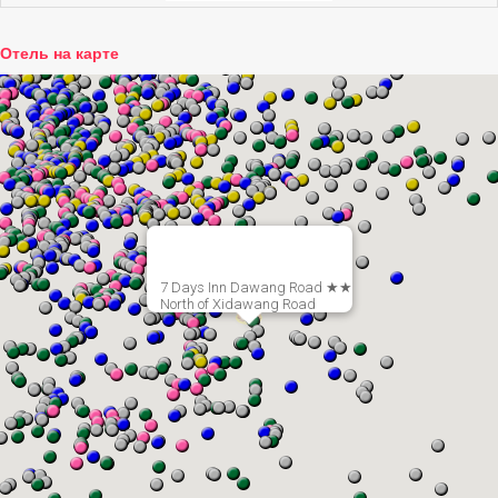
Отель на карте
7 Days Inn Dawang Road ★★
North of Xidawang Road