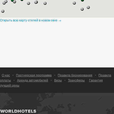
Открыть всю карту отелей в новом окне →
О нас
•
Партнерская программа
•
Правила бронирования
•
Правила
оплаты
•
Аренда автомобилей
•
Визы
•
Трансферы
Гарантия
лучшей цены