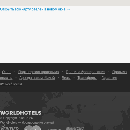
Открыть всю карту отелей в новом окне →
О нас
•
Партнерская программа
•
Правила бронирования
•
Правила
оплаты
•
Аренда автомобилей
•
Визы
•
Трансферы
Гарантия
лучшей цены
© Copyright 2004-2026.
WorldHotels — бронирование отелей