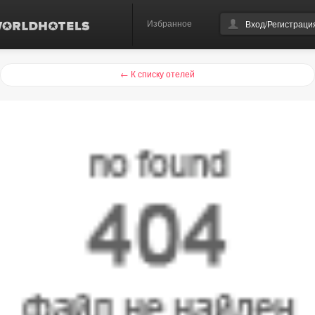
Избранное
Вход/Регистраци
← К списку отелей