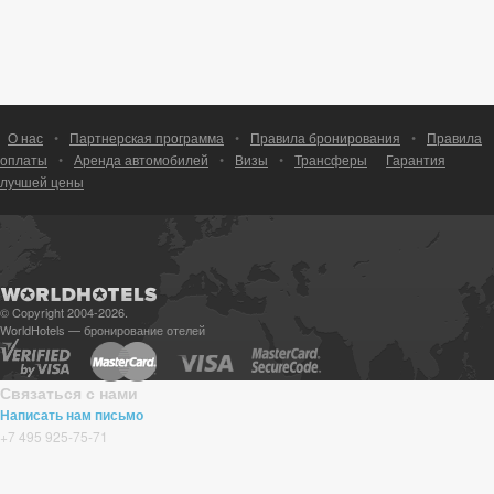
О нас
•
Партнерская программа
•
Правила бронирования
•
Правила
оплаты
•
Аренда автомобилей
•
Визы
•
Трансферы
Гарантия
лучшей цены
© Copyright 2004-2026.
WorldHotels — бронирование отелей
Связаться с нами
Написать нам письмо
+7 495 925-75-71