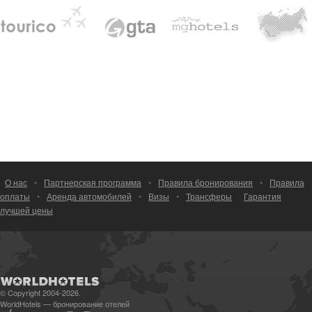
О нас
•
Партнерская программа
•
Правила бронирования
•
Правила
оплаты
•
Аренда автомобилей
•
Визы
•
Трансферы
Гарантия
лучшей цены
© Copyright 2004-2026.
WorldHotels — бронирование отелей