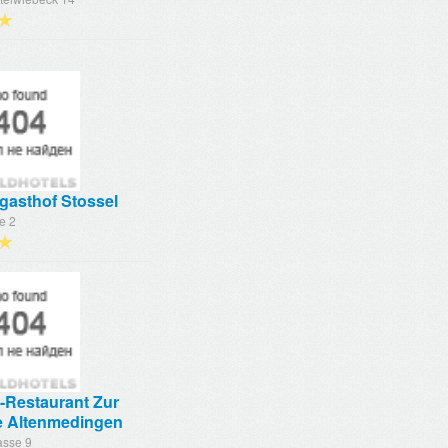
★
gasthof Stossel
e 2
★
-Restaurant Zur
e Altenmedingen
asse 9