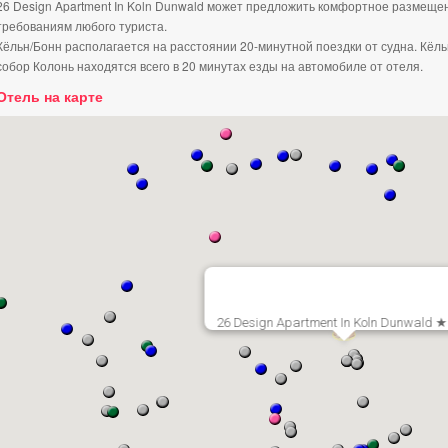
26 Design Apartment In Koln Dunwald может предложить комфортное размещен
требованиям любого туриста.
Кёльн/Бонн располагается на расстоянии 20-минутной поездки от судна. Кёл
собор Колонь находятся всего в 20 минутах езды на автомобиле от отеля.
Отель на карте
26 Design Apartment In Koln Dunwal