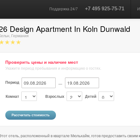
Поддержка 24/7
+7 495 925-75-71
И
26 Design Apartment In Koln Dunwald
Кельн
,
Германия
★★★★
Проверить цены и наличие мест
Укажите период пребывания и информацию о гостях.
Период
—
Комнат
Взрослых
Детей
Этот отель, расположенный в квартале Мюльхайм, готов предоставить своим к