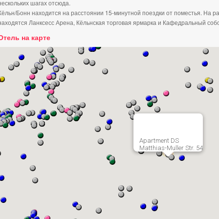
нескольких шагах отсюда.
Кёльн/Бонн находится на расстоянии 15-минутной поездки от поместья. На р
находятся Ланксесс Арена, Кёльнская торговая ярмарка и Кафедральный соб
Отель на карте
Apartment DS
Matthias-Muller Str. 54