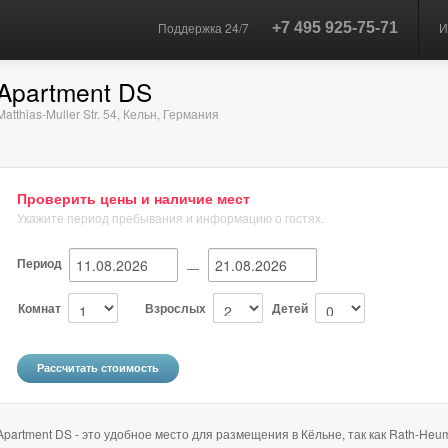
Поддержка 24/7
+7 495 925-75-71
И
Apartment DS
Matthias-Muller Str. 54
,
Кельн
,
Германия
Проверить цены и наличие мест
Укажите период пребывания и информацию о гостях.
Период
—
Комнат
Взрослых
Детей
Apartment DS - это удобное место для размещения в Кёльне, так как Rath-Heum