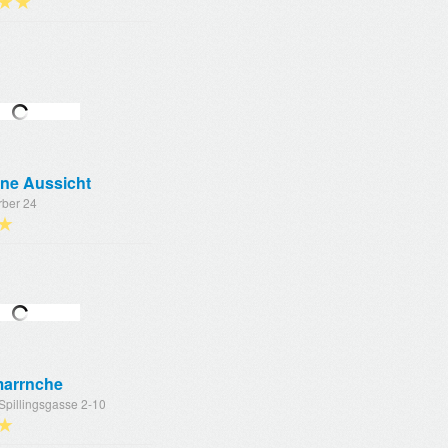
★★
ne Aussicht
rber 24
★
arrnche
Spillingsgasse 2-10
★