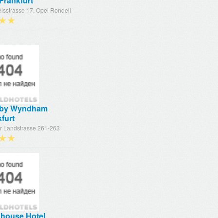
Frankfurt
lsstrasse 17, Opel Rondell
★★
 by Wyndham
furt
r Landstrasse 261-263
★★
house Hotel