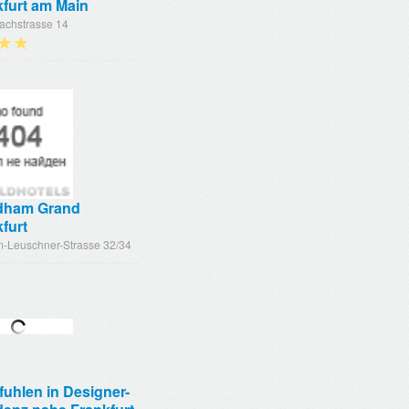
kfurt am Main
achstrasse 14
★★
ham Grand
furt
m-Leuschner-Strasse 32/34
uhlen in Designer-