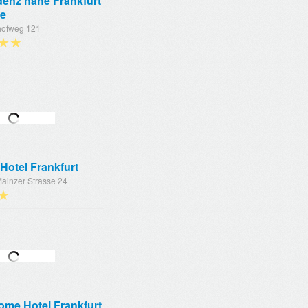
denz nahe Frankfurt
e
hofweg 121
★★
 Hotel Frankfurt
ainzer Strasse 24
★
ome Hotel Frankfurt