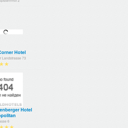
ptbahnhof 2
Corner Hotel
r Landstrasse 73
★★
enberger Hotel
politan
asse 6
★★★