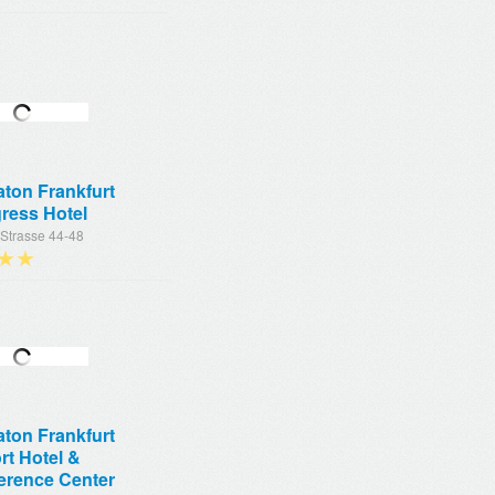
ton Frankfurt
ress Hotel
 Strasse 44-48
★★
ton Frankfurt
rt Hotel &
erence Center