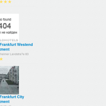
★★★
 Frankfurt Westend
tment
heimer Landstra?e 83
★
Frankfurt City
tment