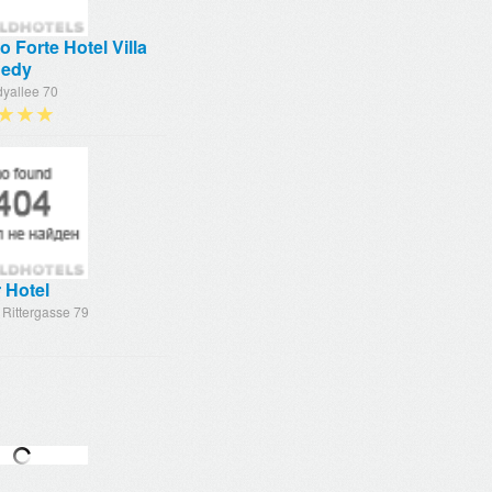
 Forte Hotel Villa
edy
yallee 70
★★★
r Hotel
 Rittergasse 79