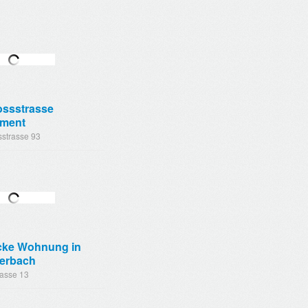
ossstrasse
tment
sstrasse 93
cke Wohnung in
terbach
rasse 13