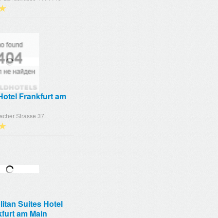
★
Hotel Frankfurt am
acher Strasse 37
★
itan Suites Hotel
kfurt am Main