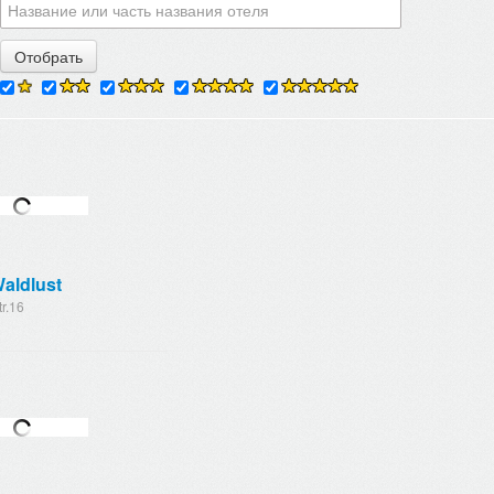
aldlust
r.16