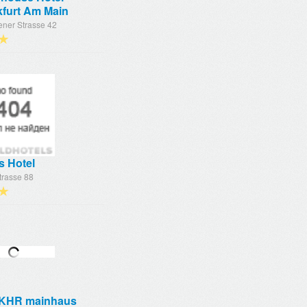
kfurt Am Main
ner Strasse 42
★
s Hotel
trasse 88
★
KHR mainhaus