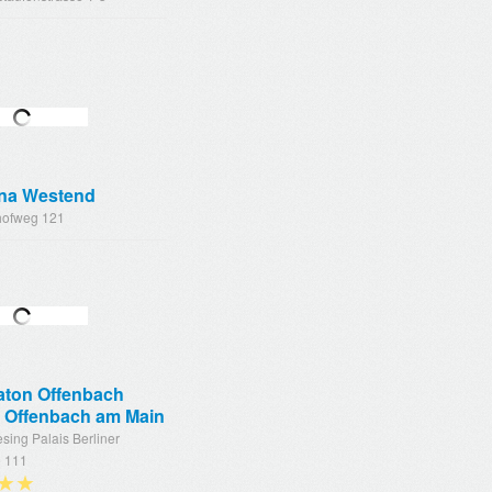
ana Westend
hofweg 121
aton Offenbach
l Offenbach am Main
sing Palais Berliner
e 111
★★