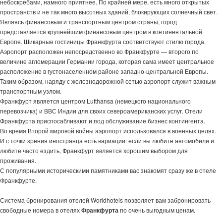
небоскребами, намного приятнее. По крайней мере, есть много открытых
пространств и не так много высотных зданий, блокирующих солнечный свет.
Являясь финансовым и транспортным центром страны, город
представляется крупнейшим финансовым центром в континентальной
Европе. Шикарные гостиницы Франкфурта соответствуют стилю города.
Аэропорт расположен непосредственно во Франкфурте — второго по
величине агломерации Германии города, которая сама имеет центральное
расположение в густонаселенном районе западно-центральной Европы.
Таким образом, наряду с железнодорожной сетью аэропорт служит важным
транспортным узлом.
Франкфурт является центром Lufthansa (немецкого национального
перевозчика) и ВВС Индии для своих североамериканских услуг. Отели
Франкфурта приспосабливают и под обслуживание бизнес контингента.
Во время Второй мировой войны аэропорт использовался в военных целях.
И с точки зрения иностранца есть вариации: если вы любите автомобили и
любите часто ездить, Франкфурт является хорошим выбором для
проживания.
С популярными историческими памятниками вас знакомят сразу же в отеле
Франкфурте.
Система бронирования отелей Worldhotels позволяет вам забронировать
свободные номера в отелях
Франкфурта
по очень выгодным ценам.