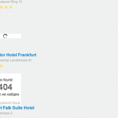
ckener Ring 15
★★★
or Hotel Frankfurt
eimer Landstrasse 81
★
t Falk Suite Hotel
strasse 3