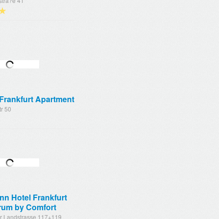
stra?e 41
★
Frankfurt Apartment
tr 50
Inn Hotel Frankfurt
rum by Comfort
r Landstrasse 117+119