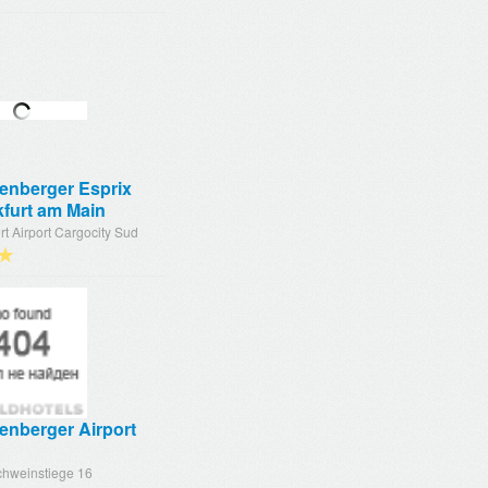
genberger Esprix
kfurt am Main
rt Airport Cargocity Sud
★
enberger Airport
chweinstiege 16