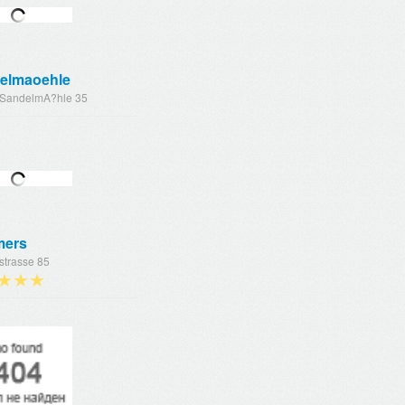
elmaoehle
 SandelmA?hle 35
ers
strasse 85
★★★