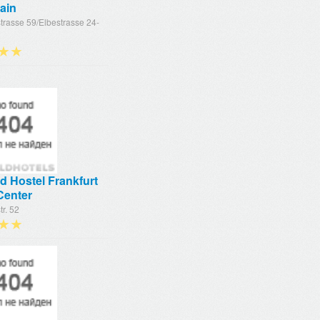
ain
trasse 59/Elbestrasse 24-
★★
d Hostel Frankfurt
Center
tr. 52
★★