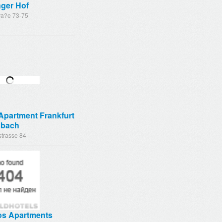
nger Hof
ra?e 73-75
Apartment Frankfurt
nbach
strasse 84
os Apartments