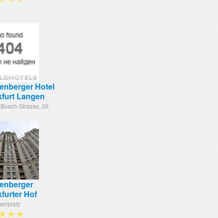
enberger Hotel
kfurt Langen
-Bosch-Strasse, 26
genberger
furter Hof
serplatz
★★★