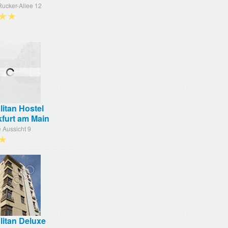
Rucker-Allee 12
★★
itan Hostel
kfurt am Main
 Aussicht 9
★
litan Deluxe