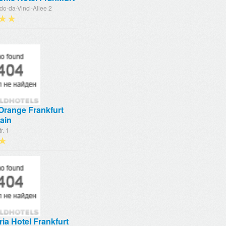
do-da-Vinci-Allee 2
★★
 Orange Frankfurt
ain
r. 1
★
ria Hotel Frankfurt