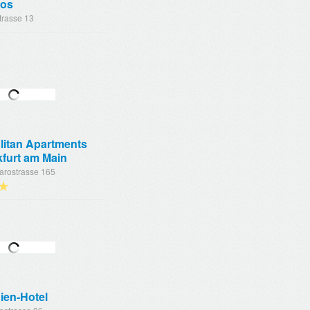
ios
trasse 13
litan Apartments
kfurt am Main
arostrasse 165
★
ien-Hotel