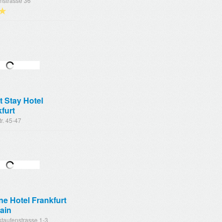
nstrasse 36
★
 Stay Hotel
furt
r. 45-47
ne Hotel Frankfurt
ain
taufenstrasse 1-3