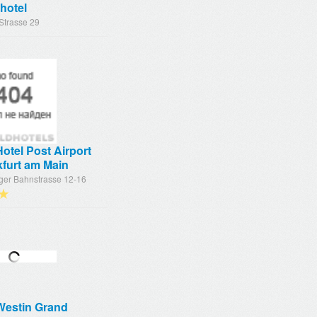
hotel
Strasse 29
otel Post Airport
kfurt am Main
nger Bahnstrasse 12-16
★
Westin Grand