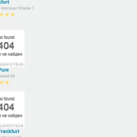
furt
 Adenauer Strasse 7
★★★
Pure
trasse 86
★★
rankfurt