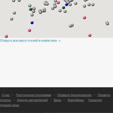
Открыть всю карту отелей в новом окне →
О нас
•
Партнерская программа
•
Правила бронирования
•
Правила
оплаты
•
Аренда автомобилей
•
Визы
•
Трансферы
Гарантия
лучшей цены