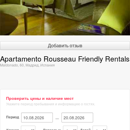
Добавить отзыв
Apartamento Rousseau Friendly Rentals
Maldonado, 60
,
Мадрид
,
Испания
Проверить цены и наличие мест
Укажите период пребывания и информацию о гостях.
Период
—
Комнат
Взрослых
Детей