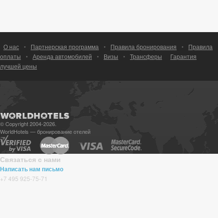
О нас
•
Партнерская программа
•
Правила бронирования
•
Правила
оплаты
•
Аренда автомобилей
•
Визы
•
Трансферы
Гарантия
лучшей цены
© Copyright 2004-2026.
WorldHotels — бронирование отелей
Связаться с нами
Написать нам письмо
+7 495 925-75-71