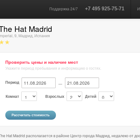
Поддержка 24/7
+7 495 925-75-71
И
The Hat Madrid
Imperial, 9
,
Мадрид
,
Испания
★★
Проверить цены и наличие мест
Укажите период пребывания и информацию о гостях.
Период
—
Комнат
Взрослых
Детей
The Hat Madrid располагается в районе Центр города Мадрид, недалеко от д