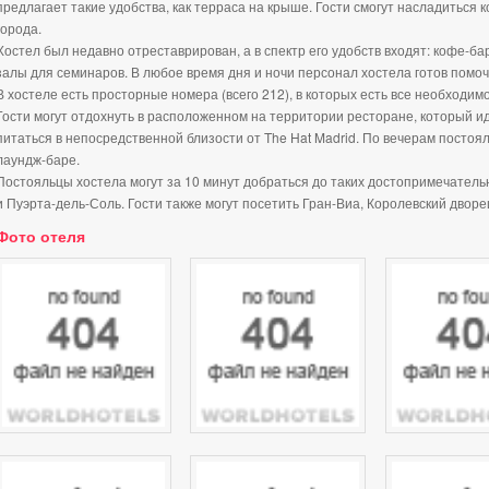
предлагает такие удобства, как терраса на крыше. Гости смогут насладитьс
города.
Хостел был недавно отреставрирован, а в спектр его удобств входят: кофе-ба
залы для семинаров. В любое время дня и ночи персонал хостела готов помочь
В хостеле есть просторные номера (всего 212), в которых есть все необходим
Гости могут отдохнуть в расположенном на территории ресторане, который 
питаться в непосредственной близости от The Hat Madrid. По вечерам постоя
лаундж-баре.
Постояльцы хостела могут за 10 минут добраться до таких достопримечатель
и Пуэрта-дель-Соль. Гости также могут посетить Гран-Виа, Королевский дворе
Фото отеля