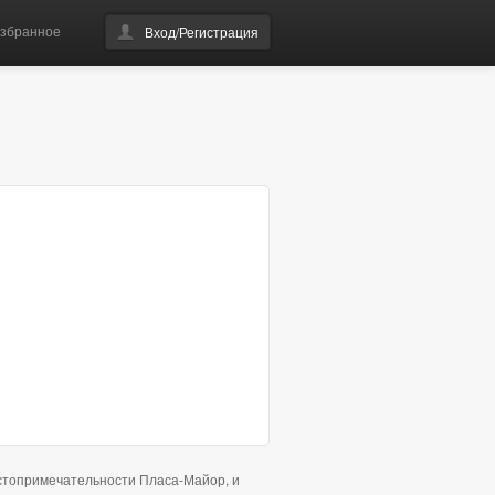
збранное
Вход/Регистрация
остопримечательности Пласа-Майор, и