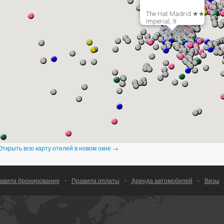
The Hat Madrid ★★
Imperial, 9
Открыть всю карту отелей в новом окне →
авила бронирования
•
Правила оплаты
•
Аренда автомобилей
•
Визы