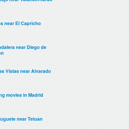
s near El Capricho
dalera near Diego de
on
as Vistas near Alvarado
ng movies in Madrid
uguete near Tetuan