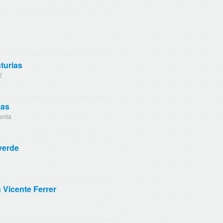
turias
2
zas
erda
verde
Vicente Ferrer