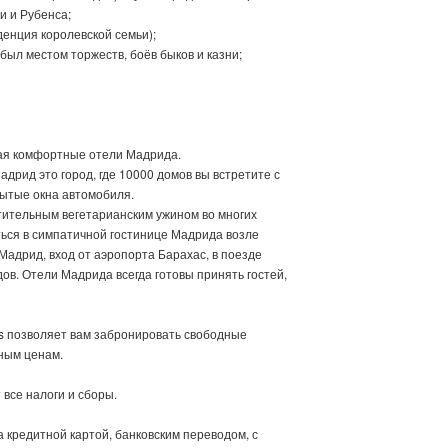
и и Рубенса;
енция королевской семьи);
 был местом торжеств, боёв быков и казни;
чая комфортные отели Мадрида.
адрид это город, где 10000 домов вы встретите с
рытые окна автомобиля.
ительным вегетарианским ужином во многих
ться в симпатичной гостинице Мадрида возле
Мадрид, вход от аэропорта Барахас, в поезде
ов. Отели Мадрида всегда готовы принять гостей,
s позволяет вам забронировать свободные
ным ценам.
все налоги и сборы.
кредитной картой, банковским переводом, с