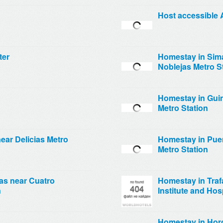
Host accessible 
ter
Homestay in Sim
Noblejas Metro S
Homestay in Guin
Metro Station
ear Delicias Metro
Homestay in Puer
Metro Station
as near Cuatro
Homestay in Traf
n
Institute and Hos
Homestay in Hor