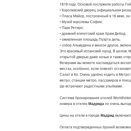
1819 году. Основой послужили работы Гой
• Королевский дворец (официальная резид
• Пласа Майор, построенный в 16 веке, он
• Музей королевы Софии;
• Парк Ретиро;
• древний египетский храм Храм Дебод;
• оживленная площадь Пуэрта дель;
• собор Альмудена и многое другое, вклю
Это красивый испанский город. В целом, М
открытой дверью даже ночью и также отк
Вечерами вы можете наслаждаться восхит
местах, особенно, если повезёт останови
Салат и Ко. Очень удобно ездить в Метро 
метро, станции метро, пассажиров и поезд
где встречают радостными улыбками.
Система бронирования отелей Worldhotel
номера в отелях
Мадрида
по очень выгод
Цены на отели в городе
Мадрид
включают 
Оплата подтвержденных броней возможна 