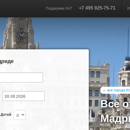
Поддержка 24/7
+7 495 925-75-71
И
дриде
← все города И
—
Все о
Мадр
Детей