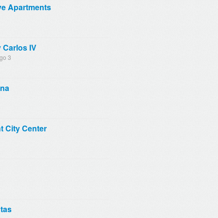
ve Apartments
 Carlos IV
go 3
ina
 City Center
tas