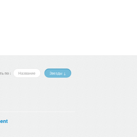
ь по :
Название
Звезды ↓
ent