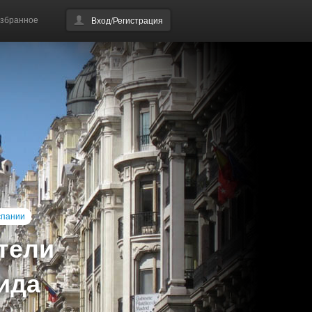
збранное
Вход/Регистрация
спании
тели
ида