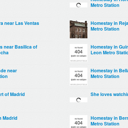
Metro Station
a near Las Ventas
Homestay in Reja
Metro Station
 near Basilica of
Homestay in Guin
ocha
Leon Metro Stati
de near
Homestay in Bell
tion
Metro Station
rt of Madrid
She loves watchi
n Madrid
Homestay in Berr
Metro Station