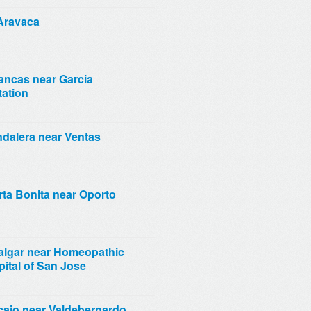
Aravaca
ancas near Garcia
tation
dalera near Ventas
ta Bonita near Oporto
algar near Homeopathic
pital of San Jose
cajo near Valdebernardo