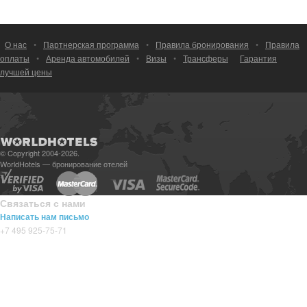
О нас
•
Партнерская программа
•
Правила бронирования
•
Правила
оплаты
•
Аренда автомобилей
•
Визы
•
Трансферы
Гарантия
лучшей цены
© Copyright 2004-2026.
WorldHotels — бронирование отелей
Связаться с нами
Написать нам письмо
+7 495 925-75-71