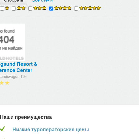
ngsund Resort &
erence Center
sundsvagen 194
★★
Наши преимущества
Низкие туроператорские цены