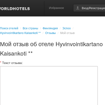
Избранное
Вход/Регистраци
Поиск отелей
/
Все страны
/
Финляндия
/
Эспоо
/
Hyvinvointikartano Kaisankoti **
/
Отзывы
/
Мой отзыв
Мой отзыв об отеле Hyvinvointikartano
Kaisankoti **
*
Текст отзыва: