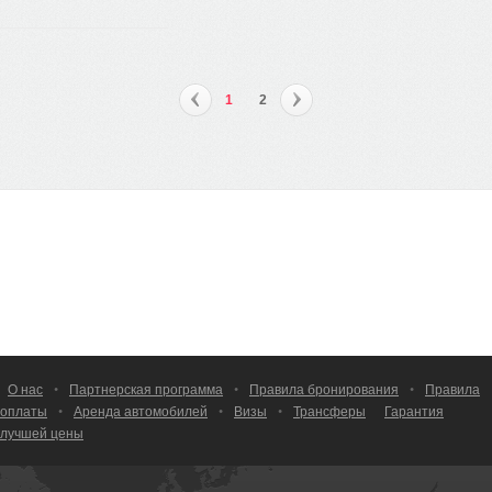
1
2
О нас
•
Партнерская программа
•
Правила бронирования
•
Правила
оплаты
•
Аренда автомобилей
•
Визы
•
Трансферы
Гарантия
лучшей цены