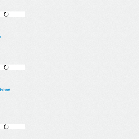
a
Island