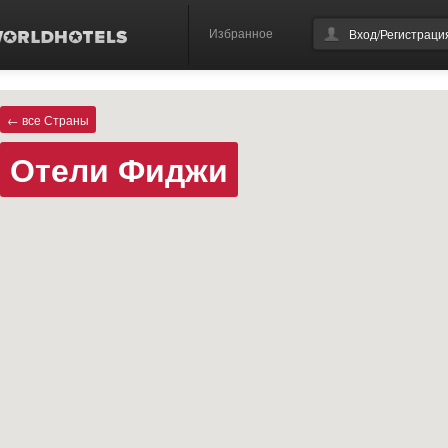
Избранное
Вход/Регистраци
← все Страны
Отели Фиджи