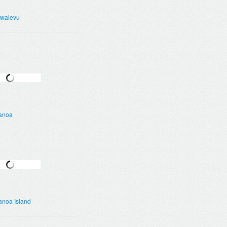
walevu
anoa
noa Island