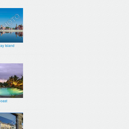
ay Island
Coast