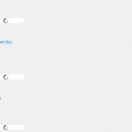
adi Bay
i