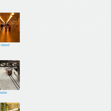
 Island
ailai