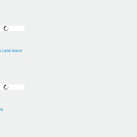
Lailai Island
la