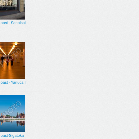
oast - Sonaisal
oast - Yanuca I
Coast-Sigatoka