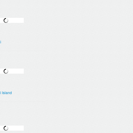
i
 Island