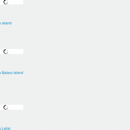
 Island
 Balavu Island
 Lailai