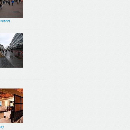
Island
way