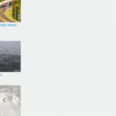
ailai Island
vu