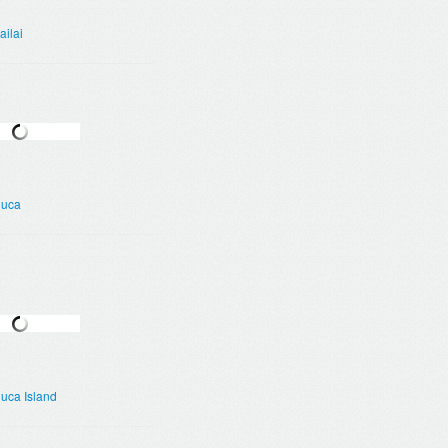
ailai
uca
ca Island