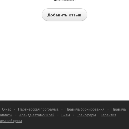
Добавить отзыв
О нас
•
Партнерская программа
•
Правила бронирования
•
Правила
оплаты
•
Аренда автомобилей
•
Визы
•
Трансферы
Гарантия
лучшей цены