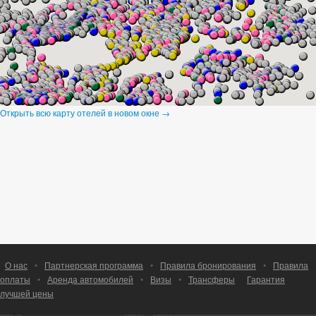
Открыть всю карту отелей в новом окне →
О нас
•
Партнерская программа
•
Правила бронирования
•
Правила
оплаты
•
Аренда автомобилей
•
Визы
•
Трансферы
Гарантия
лучшей цены