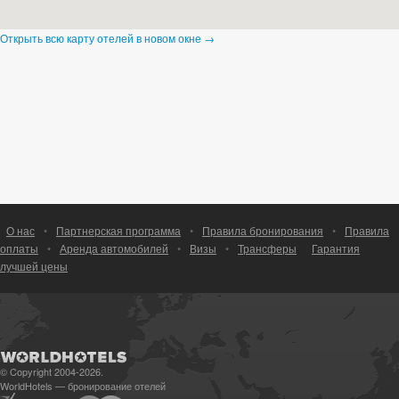
Открыть всю карту отелей в новом окне →
О нас
•
Партнерская программа
•
Правила бронирования
•
Правила
оплаты
•
Аренда автомобилей
•
Визы
•
Трансферы
Гарантия
лучшей цены
© Copyright 2004-2026.
WorldHotels — бронирование отелей