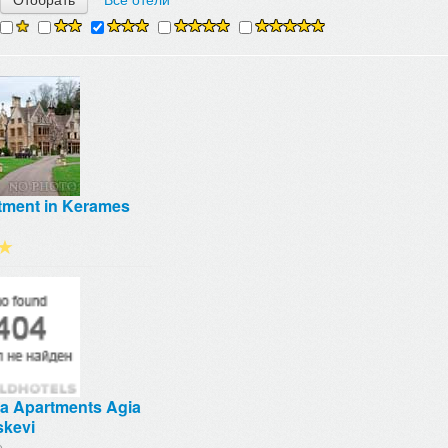
tment in Kerames
★
ia Apartments Agia
skevi
e