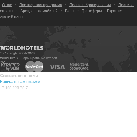
О нас
•
Партнерская программа
•
Правила бронирования
•
Правила
оплаты
•
Аренда автомобилей
•
Визы
•
Трансферы
Гарантия
лучшей цены
© Copyright 2004-2026.
WorldHotels — бронирование отелей
Связаться с нами
Написать нам письмо
+7 495 925-75-71