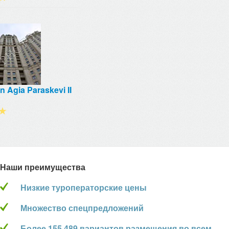
 in Agia Paraskevi II
★
Наши преимущества
Низкие туроператорские цены
Множество спецпредложений
Более 155 489 вариантов размещения во всем