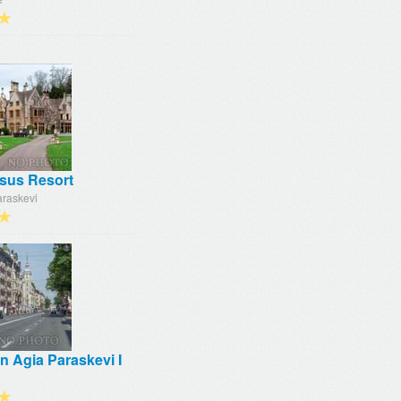
★
sus Resort
araskevi
★
 in Agia Paraskevi I
★