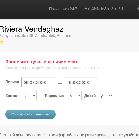
Поддержка 24/7
+7 495 925-75-71
И
Riviera Vendeghaz
Arany Janos utca 39
,
Abadszalok
,
Венгрия
★
Проверить цены и наличие мест
Укажите период пребывания и информацию о гостях.
Период
—
Комнат
Взрослых
Детей
Гостевой дом предоставляет комфортабельное размещение, а также удобств