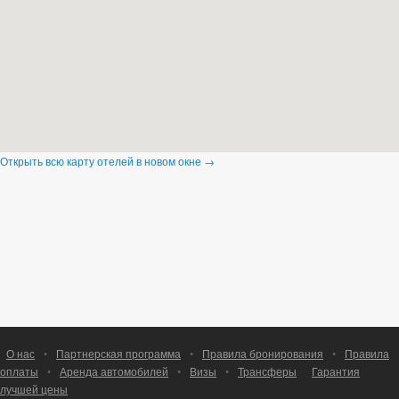
Открыть всю карту отелей в новом окне →
О нас
•
Партнерская программа
•
Правила бронирования
•
Правила
оплаты
•
Аренда автомобилей
•
Визы
•
Трансферы
Гарантия
лучшей цены