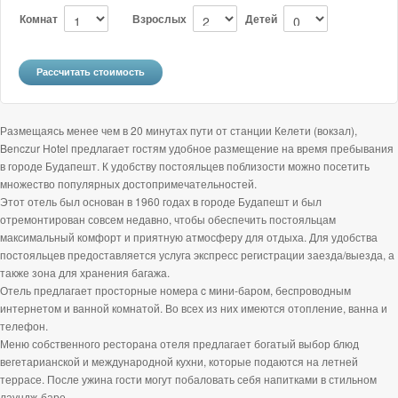
Комнат
Взрослых
Детей
Размещаясь менее чем в 20 минутах пути от станции Келети (вокзал),
Benczur Hotel предлагает гостям удобное размещение на время пребывания
в городе Будапешт. К удобству постояльцев поблизости можно посетить
множество популярных достопримечательностей.
Этот отель был основан в 1960 годах в городе Будапешт и был
отремонтирован совсем недавно, чтобы обеспечить постояльцам
максимальный комфорт и приятную атмосферу для отдыха. Для удобства
постояльцев предоставляется услуга экспресс регистрации заезда/выезда, а
также зона для хранения багажа.
Отель предлагает просторные номера c мини-баром, беспроводным
интернетом и ванной комнатой. Во всех из них имеются отопление, ванна и
телефон.
Меню собственного ресторана отеля предлагает богатый выбор блюд
вегетарианской и международной кухни, которые подаются на летней
террасе. После ужина гости могут побаловать себя напитками в стильном
лаундж-баре.