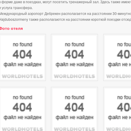
в форме даже в поездках, могут посетить тренажерный зал. Здесь также име
и услуга трансфера.
Международный аэропорт Дебрекен располагается на расстоянии 30-минутной
Hajduboszormeny также располагаются на расстоянии короткой поездки отсюд
Фото отеля