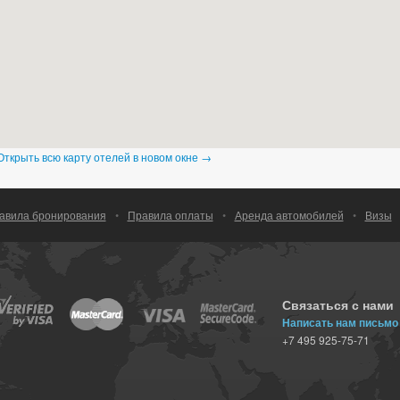
Открыть всю карту отелей в новом окне →
авила бронирования
•
Правила оплаты
•
Аренда автомобилей
•
Визы
Связаться с нами
Написать нам письмо
+7 495 925-75-71