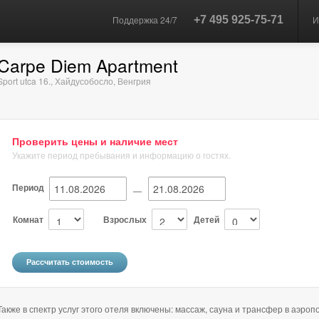
Поддержка 24/7
+7 495 925-75-71
И
Carpe Diem Apartment
Sport utca 16.
,
Хайдусобосло
,
Венгрия
Проверить цены и наличие мест
Укажите период пребывания и информацию о гостях.
Период
—
Комнат
Взрослых
Детей
Также в спектр услуг этого отеля включены: массаж, сауна и трансфер в аэро