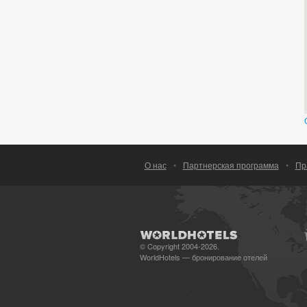
О нас
•
Партнерская программа
•
Пр
© Copyright 2004-2026.
WorldHotels — бронирование отелей