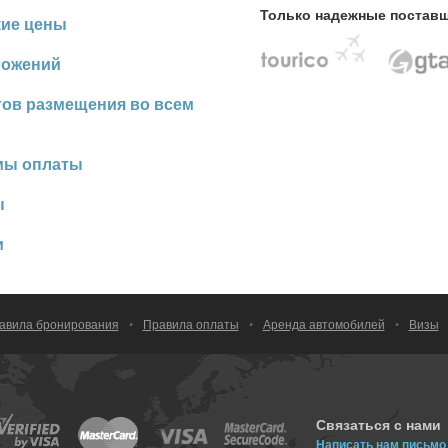
Только надежные постав
кие цены
ложений
тов размещения во всем
мы оплаты
ы
и
авила бронирования
•
Правила оплаты
•
Аренда автомобилей
•
Визы
Связаться с нами
Написать нам письмо