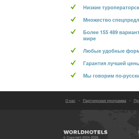
Низкие туроператорс
Множество спецпред
Более 155 489 вариан
мире
Любые удобные фор
Гарантия лучшей цен
Мы говорим по-русск
О нас
•
Партнерская программа
•
Пр
© Copyright 2004-2026.