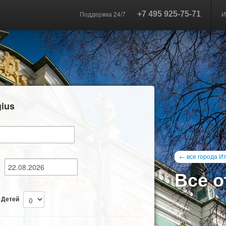
Поддержка 24/7
+7 495 925-75-71
И
ius
← все города И
—
Все о
Детей