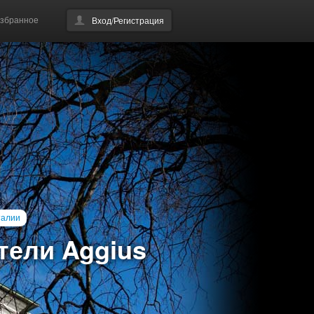
збранное
Вход/Регистрация
талии
тели Aggius