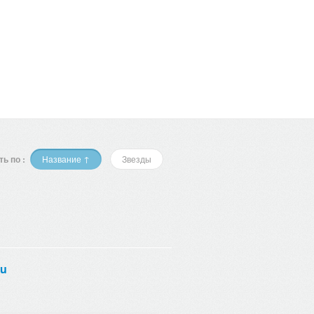
ь по :
Название ↑
Звезды
lu