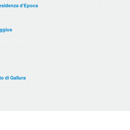
esidenza d'Epoca
Aggius
to di Gallura