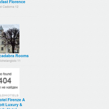
fast Florence
dei Cadorna 12
cadabra Rooms
ichelangiolo 11
tel Firenze A
ott Luxury &