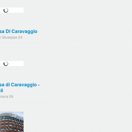
sa Di Caravaggio
n Giuseppe 24
a di Caravaggio -
li
mana 59