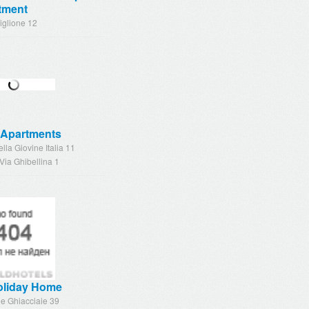
tment
iglione 12
 Apartments
ella Giovine Italia 11
Via Ghibellina 1
oliday Home
le Ghiacciaie 39