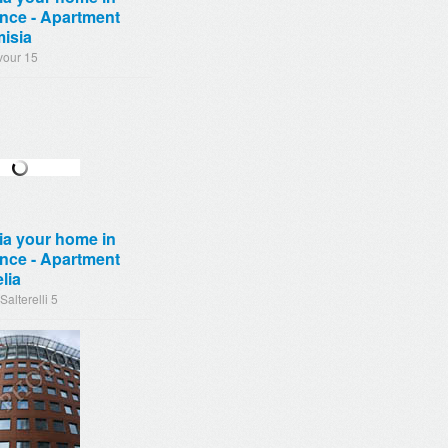
nce - Apartment
isia
vour 15
ia your home in
nce - Apartment
lia
Salterelli 5