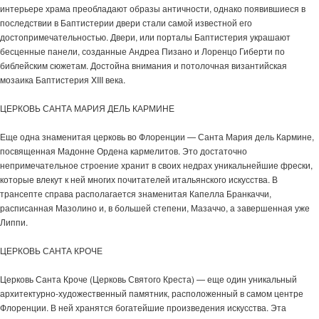
интерьере храма преобладают образы античности, однако появившиеся в
последствии в Баптистерии двери стали самой известной его
достопримечательностью. Двери, или порталы Баптистерия украшают
бесценные панели, созданные Андреа Пизано и Лоренцо Гиберти по
библейским сюжетам. Достойна внимания и потолочная византийская
мозаика Баптистерия XIII века.
ЦЕРКОВЬ САНТА МАРИЯ ДЕЛЬ КАРМИНЕ
Еще одна знаменитая церковь во Флоренции — Санта Мария дель Кармине,
посвященная Мадонне Ордена кармелитов. Это достаточно
непримечательное строение хранит в своих недрах уникальнейшие фрески,
которые влекут к ней многих почитателей итальянского искусства. В
трансепте справа располагается знаменитая Капелла Бранкаччи,
расписанная Мазолино и, в большей степени, Мазаччо, а завершенная уже
Липпи.
ЦЕРКОВЬ САНТА КРОЧЕ
Церковь Санта Кроче (Церковь Святого Креста) — еще один уникальный
архитектурно-художественный памятник, расположенный в самом центре
Флоренции. В ней хранятся богатейшие произведения искусства. Эта