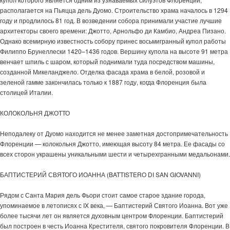
располагается на Пьяцца дель Дуомо. Строительство храма началось в 1294
году и продлилось 81 год. В возведении собора принимали участие лучшие
архитекторы своего времени: Джотто, Арнольфо ди Камбио, Андреа Пизано.
Однако всемирную известность собору принес восьмигранный купол работы
Филиппо Брунеллески 1420–1436 годов. Вершину купола на высоте 91 метра
венчает шпиль с шаром, который поднимали туда посредством машины,
созданной Микеланджело. Отделка фасада храма в белой, розовой и
зеленой гамме закончилась только к 1887 году, когда Флоренция была
столицей Италии.
КОЛОКОЛЬНЯ ДЖОТТО
Неподалеку от Дуомо находится не менее заметная достопримечательность
Флоренции — колокольня Джотто, имеющая высоту 84 метра. Ее фасады со
всех сторон украшены уникальными шести и четырехгранными медальонами.
БАПТИСТЕРИЙ СВЯТОГО ИОАННА (BATTISTERO DI SAN GIOVANNI)
Рядом с Санта Мария дель Фьори стоит самое старое здание города,
упоминаемое в летописях с IX века, — Баптистерий Святого Иоанна. Вот уже
более тысячи лет он является духовным центром Флоренции. Баптистерий
был построен в честь Иоанна Крестителя, святого покровителя Флоренции. В