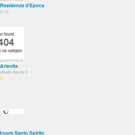
 Residenza d'Epoca
ini 12
Artevita
affaello Sanzio 2
★
droom Santo Spirito