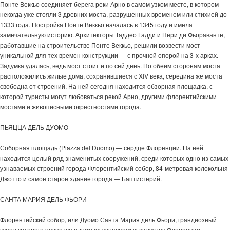
Понте Веккьо соединяет берега реки Арно в самом узком месте, в котором
некогда уже стояли 3 древних моста, разрушенных временем или стихией до
1333 года. Постройка Понте Веккьо началась в 1345 году и имела
замечательную историю. Архитекторы Таддео Гадди и Нери ди Фьораванте,
работавшие на строительстве Понте Веккьо, решили возвести мост
уникальной для тех времен конструкции — с прочной опорой на 3-х арках.
Задумка удалась, ведь мост стоит и по сей день. По обеим сторонам моста
расположились жилые дома, сохранившиеся с XIV века, середина же моста
свободна от строений. На ней сегодня находится обзорная площадка, с
которой туристы могут любоваться рекой Арно, другими флорентийскими
мостами и живописными окрестностями города.
ПЬЯЦЦА ДЕЛЬ ДУОМО
Соборная площадь (Piazza del Duomo) — сердце Флоренции. На ней
находится целый ряд знаменитых сооружений, среди которых одно из самых
узнаваемых строений города Флорентийский собор, 84-метровая колокольня
Джотто и самое старое здание города — Баптистерий.
САНТА МАРИЯ ДЕЛЬ ФЬОРИ
Флорентийский собор, или Дуомо Санта Мария дель Фьори, грандиозный
купол которого является одним из узнаваемых силуэтов Флоренции,