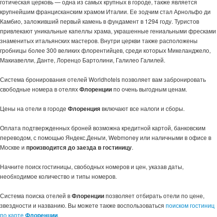
готическая церковь — одна из самых крупных в городе, также является
крупнейшим францисканским храмом Италии. Ее зодчим стал Арнольфо ди
Камбио, заложивший первый камень в фундамент в 1294 году. Туристов
привлекают уникальные капеллы храма, украшенные гениальными фресками
знаменитых итальянских мастеров. Внутри церкви также расположены
гробницы более 300 великих флорентийцев, среди которых Микеланджело,
Макиавелли, Данте, Лоренцо Бартолини, Галилео Галилей.
Система бронирования отелей Worldhotels позволяет вам забронировать
свободные номера в отелях
Флоренции
по очень выгодным ценам.
Цены на отели в городе
Флоренция
включают все налоги и сборы.
Оплата подтвержденных броней возможна кредитной картой, банковским
переводом, с помощью Яндекс.Деньги, Webmoney или наличными в офисе в
Москве и
производится до заезда в гостиницу
.
Начните поиск гостиницы, свободных номеров и цен, указав даты,
необходимое количество и типы номеров.
Система поиска отелей в
Флоренции
позволяет отбирать отели по цене,
звездности и названию. Вы можете также воспользоваться
поиском гостиниц
по карте
Флоренции
.