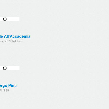
le All'Accademia
 servi 13 3rd floor
rgo Pinti
inti 39