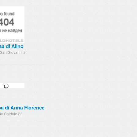
a di Alino
 San Giovanni 2
sa di Anna Florence
le Caldaie 22