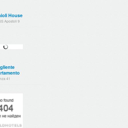
ioli House
SS Apostoli 9
gliente
rtamento
enza 41