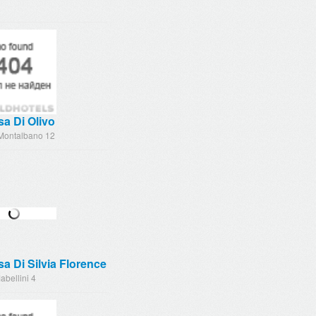
a Di Olivo
 Montalbano 12
a Di Silvia Florence
abellini 4