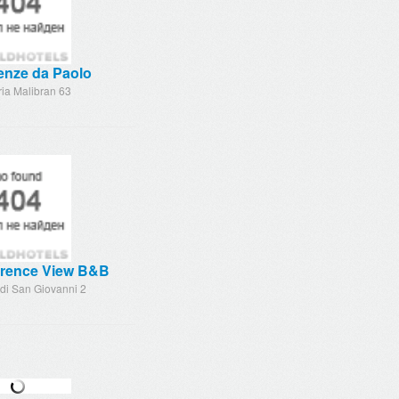
enze da Paolo
ia Malibran 63
orence View B&B
di San Giovanni 2