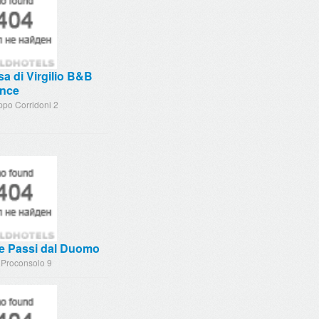
a di Virgilio B&B
ence
ippo Corridoni 2
e Passi dal Duomo
 Proconsolo 9