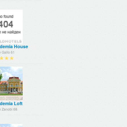
demia House
n Gallo 61
★★★
demia Loft
n Zanobi 68