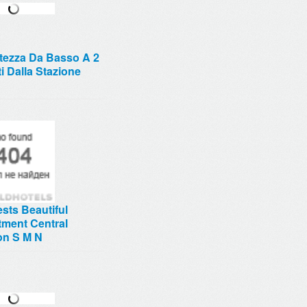
rtezza Da Basso A 2
i Dalla Stazione
sts Beautiful
tment Central
on S M N