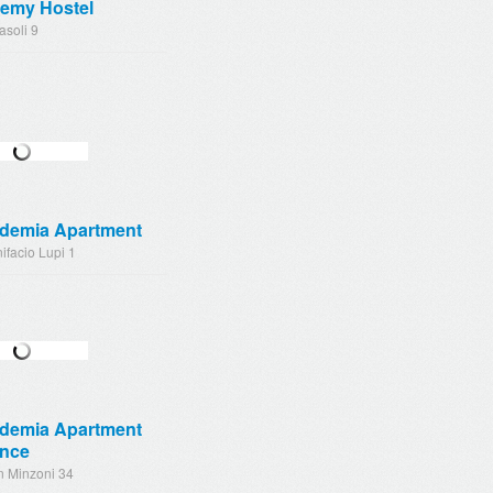
emy Hostel
asoli 9
demia Apartment
ifacio Lupi 1
demia Apartment
ence
n Minzoni 34