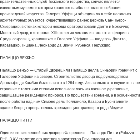
правительственных служб Тосканского герцогства, сейчас является
известным музеем, в котором хранятся наиболее полные собрания
произведений искусства. Галерея Уффици объединила в себе несколько
архитектурных объектов, существовавших ранее: церковь Сан-Пьеро-
Скьераджо, в стенах которой некогда ораторствовали Данте и Боккаччо;
Монетный двор, в котором с XIII столетия чеканились золотые флорины.
Среди сокровищ, хранящихся в Галерее Уффици, — шедевры Джотто,
Караваджо, Тициана, Леонардо да Винчи, Рубенса, Перуждио.
ПАЛАЦЦО ВЕККЬО
Палаццо Веккьо — Старый Дворец или Палаццо делла Синьории граничит с
Галереей Уффици на севере. Строительство дворца под руководством
Арнольфо ди Камбио было начато в 1294 году. Изначально это внушительное
строение с толстыми стенами использовалось как военное укрепление,
защищавшее резиденцию приоров. По прошествии времени, а в особенности
после работы над ним Симоне дель Поллайоло, Вазари и Буонталенти,
здание Дворца превратилось в резиденцию правящего рода Медичи.
ПАЛАЦЦО ПИТТИ
Один из великолепнейших дворцов Флоренции — Палаццо Питти (Palazzo
Pitti). В XV столетии его построил архитектор Брунеллески для