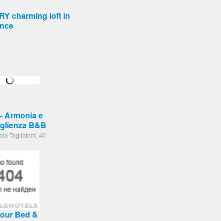
Y charming loft in
ence
- Armonia e
glienza B&B
ola Tagliaferri, 40
jour Bed &