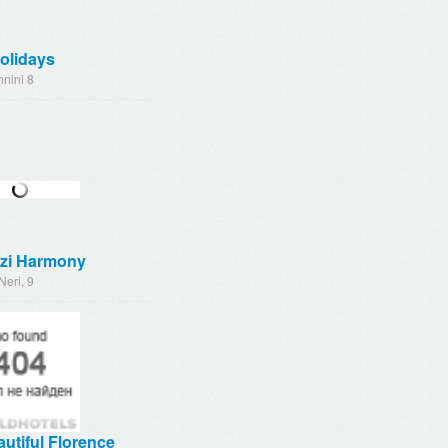
olidays
nini 8
izi Harmony
Neri, 9
utiful Florence