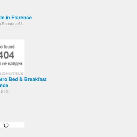
te in Florence
n Reparata 63
tro Bed & Breakfast
ence
di 12