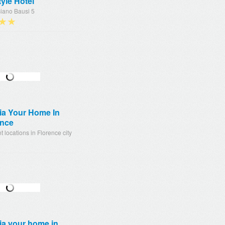
tyle Hotel
ciano Bausi 5
★★
ia Your Home In
ence
nt locations in Florence city
ia your home in