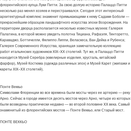
флорентийского купца Луки Питти. За свою долгую историю Палаццо Питти
несколько раз менял хозяев и перестраивался. Сегодня этот интересный
архитектурный комплекс знаменит примыкающими к нему Садами Боболи —
прекраснейшим образцом ландшафтного искусства эпохи Возрождения. На
территории дворца располагается несколько известных музеев: Галерея
Палатина, в которой можно увидеть полотна Тициана, Рафаэля, Тинторетто,
Караваджо, Боттичелли, Филиппо Липпи, Веласкеса, Ван Дейка и Рубенса;
Галерея Современного Искусства, хранящая замечательную коллекцию
работ итальянских художников XIX–XX столетий. Тут же, в Палаццо Питти
находится Музей Серебра (ювелирные изделия, хрусталь, китайский
фарфор), Музей Костюма (одежда различных эпох) и Музей Карет (экипажи и
кареты XIX–XX столетий).
Понте Веккьо
Символами Флоренции во все времена были мосты через ее артерию — реку
Арно. Сейчас в городе имеется десять мостов через Арно, четыре из которых
были возведены практически недавно — во второй половине XX века. Самый
знаменитый из флорентийских мостов — Понте Веккьо, или Старый мост.
ПОНТЕ ВЕККЬО