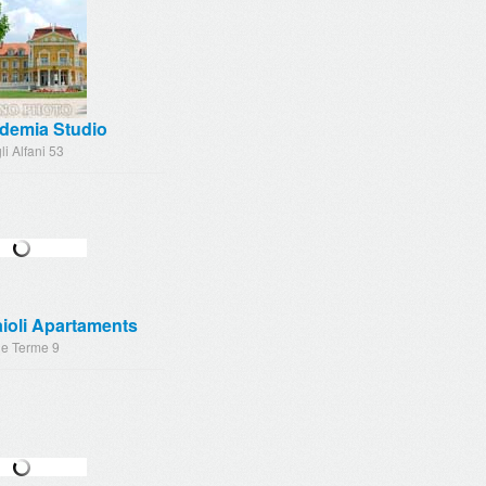
demia Studio
li Alfani 53
ioli Apartaments
le Terme 9