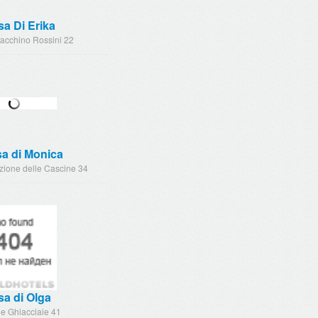
a Di Erika
oacchino Rossini 22
sa di Monica
zione delle Cascine 34
a di Olga
le Ghiacciaie 41