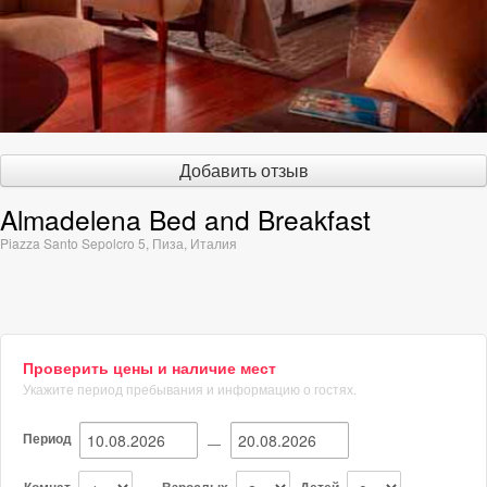
Добавить отзыв
Almadelena Bed and Breakfast
Piazza Santo Sepolcro 5
,
Пиза
,
Италия
Проверить цены и наличие мест
Укажите период пребывания и информацию о гостях.
Период
—
Комнат
Взрослых
Детей