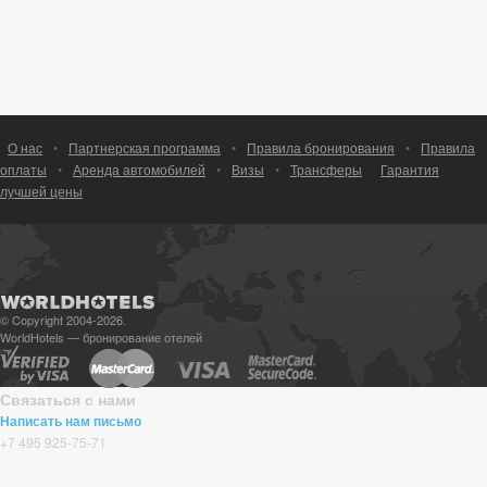
О нас
•
Партнерская программа
•
Правила бронирования
•
Правила
оплаты
•
Аренда автомобилей
•
Визы
•
Трансферы
Гарантия
лучшей цены
© Copyright 2004-2026.
WorldHotels — бронирование отелей
Связаться с нами
Написать нам письмо
+7 495 925-75-71