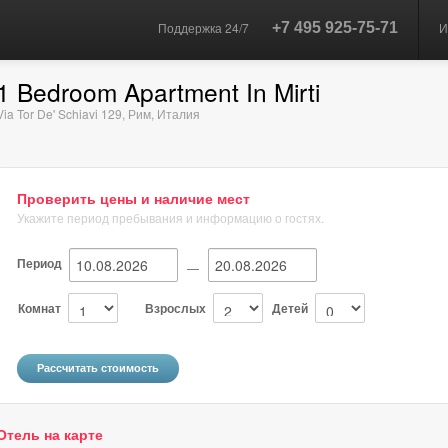
Поддержка 24/7
+7 495 925-75-71
И
1 Bedroom Apartment In Mirti
Via Tor De' Schiavi 129
,
Рим
,
Италия
Проверить цены и наличие мест
Укажите период пребывания и информацию о гостях.
Период
—
Комнат
Взрослых
Детей
Отель на карте