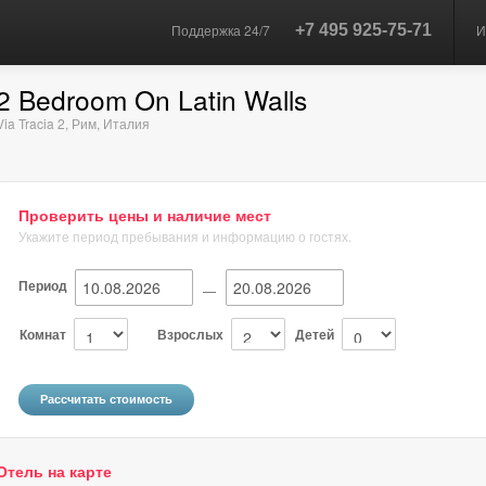
Поддержка 24/7
+7 495 925-75-71
И
2 Bedroom On Latin Walls
Via Tracia 2
,
Рим
,
Италия
Проверить цены и наличие мест
Укажите период пребывания и информацию о гостях.
Период
—
Комнат
Взрослых
Детей
Отель на карте