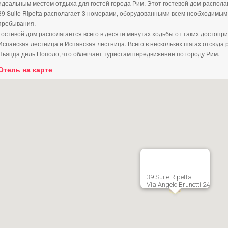
идеальным местом отдыха для гостей города Рим. Этот гостевой дом располаг
39 Suite Ripetta располагает 3 номерами, оборудованными всем необходимым
пребывания.
Гостевой дом располагается всего в десяти минутах ходьбы от таких достопри
Испанская лестница и Испанская лестница. Всего в нескольких шагах отсюда
Пьяцца дель Пополо, что облегчает туристам передвижение по городу Рим.
Отель на карте
39 Suite Ripetta
Via Angelo Brunetti 24