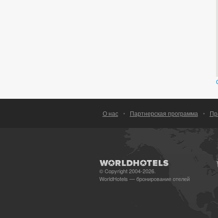
О нас
•
Партнерская программа
•
Пр
© Copyright 2004-2026.
WorldHotels — бронирование отелей