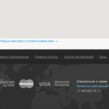
Открыть всю карту отелей в новом окне →
авила бронирования
•
Правила оплаты
•
Аренда автомобилей
•
Визы
Связаться с нами
Написать нам письмо
+7 495 925-75-71