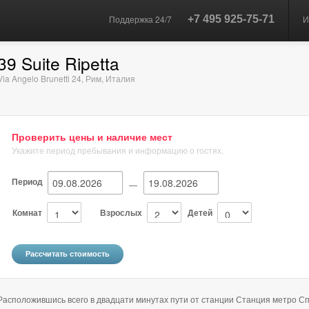
Поддержка 24/7
+7 495 925-75-71
И
39 Suite Ripetta
Via Angelo Brunetti 24
,
Рим
,
Италия
Проверить цены и наличие мест
Укажите период пребывания и информацию о гостях.
Период
—
Комнат
Взрослых
Детей
Расположившись всего в двадцати минутах пути от станции Станция метро Спан