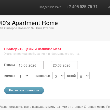
Поддержка 24/7
+7 495 925-75-71
И
40's Apartment Rome
Via Giuseppe Rosaccio 97
,
Рим
,
Италия
Проверить цены и наличие мест
Укажите период пребывания и информацию о гостях.
Период
—
Комнат
Взрослых
Детей
Расположившись всего в двадцати минутах пути от станции Станция метро Ре