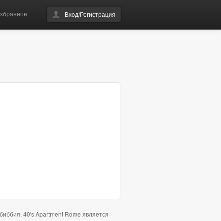
збранное
Вход/Регистрация
биббия, 40's Apartment Rome является