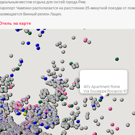
идеальным местом отдыха для гостей города Рим.
Аэропорт Чампино располагается на расстоянии 25-минутной поездки от поме
размещается Винный регион Лацио.
Отель на карте
40's Apartment Rome
Via Giuseppe Rosaccio 97