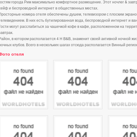
гостям города Рим максимально комфортное размещение. Этот ночлег & завтра
сейф и беспроводной интернет в общественных местах.
Просторные номера отеля обеспечены душем, телевизором с плоским экрано
телевидением. В них есть бутилированная вода, беспроводной интернет и ва
Гости могут расслабиться за чашечкой кофе в кафе, расположенном на терри
завтрак.
Район, в котором располагается 4 H B&B, знаменит своей активной ночной жи
ночных клубов. Всего в нескольких шагах отсюда располагается Винный регио
Фото отеля