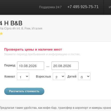
Поддержка 24/7
+7 495 925-75-71
И
4 H B&B
Via Cipro 4h int. 8
,
Рим
,
Италия
★
Проверить цены и наличие мест
Укажите период пребывания и информацию о гостях.
Период
—
Комнат
Взрослых
Детей
Предлагая такие удобства, как кофе-бар, трансфер в аэропорт и камеры хран