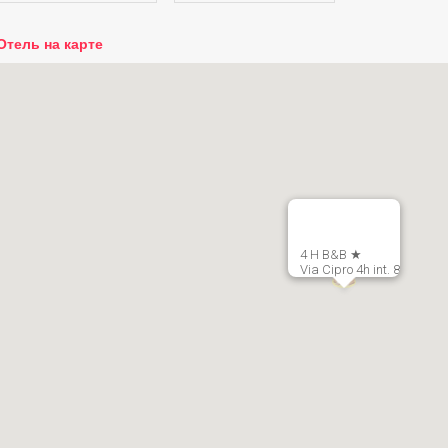
Отель на карте
4 H B&B ★
Via Cipro 4h int. 8