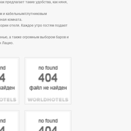
к предлагает такие удобства, как няня,
м и кабельным/спутниковым
нная комната.
тории отеля. Каждое утро гостям подают
знью, а также огромным выбором баров и
н Лацио.