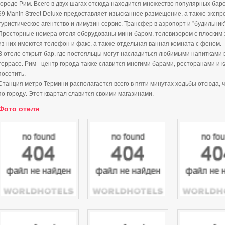
городе Рим. Всего в двух шагах отсюда находится множество популярных баро
69 Manin Street Deluxe предоставляет изысканное размещение, а также экспр
туристическое агентство и лимузин сервис. Трансфер в аэропорт и "будильник
Просторные номера отеля оборудованы мини-баром, телевизором с плоским э
из них имеются телефон и факс, а также отдельная ванная комната с феном.
В отеле открыт бар, где постояльцы могут насладиться любимыми напитками в
террасе. Рим - центр города также славится многими барами, ресторанами и к
посетить.
Станция метро Термини располагается всего в пяти минутах ходьбы отсюда, 
по городу. Этот квартал славится своими магазинами.
Фото отеля