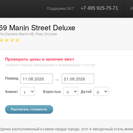
Поддержка 24/7
+7 495 925-75-71
И
69 Manin Street Deluxe
Via Daniele Manin 69
,
Рим
,
Италия
★★★★
Проверить цены и наличие мест
Укажите период пребывания и информацию о гостях.
Период
—
Комнат
Взрослых
Детей
Удачно расположенный в самом сердце города, этот 4-звездочный отель може