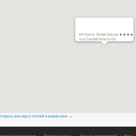
69 Manin Street Deluxe ★★★★
Via Daniele Manin 69
Открыть всю карту отелей в новом окне →
авила бронирования
•
Правила оплаты
•
Аренда автомобилей
•
Визы