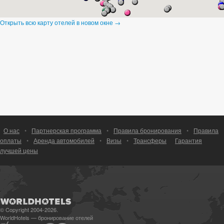
Открыть всю карту отелей в новом окне →
О нас
•
Партнерская программа
•
Правила бронирования
•
Правила
оплаты
•
Аренда автомобилей
•
Визы
•
Трансферы
Гарантия
лучшей цены
© Copyright 2004-2026.
WorldHotels — бронирование отелей