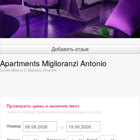
Добавить отзыв
Apartments Miglioranzi Antonio
Corso Milano 2
,
Верона
,
Италия
Проверить цены и наличие мест
Укажите период пребывания и информацию о гостях.
Период
—
Комнат
Взрослых
Детей