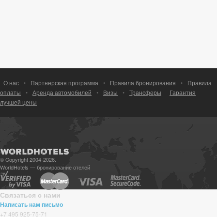
О нас
•
Партнерская программа
•
Правила бронирования
•
Правила
оплаты
•
Аренда автомобилей
•
Визы
•
Трансферы
Гарантия
лучшей цены
© Copyright 2004-2026.
WorldHotels — бронирование отелей
Связаться с нами
Написать нам письмо
+7 495 925-75-71