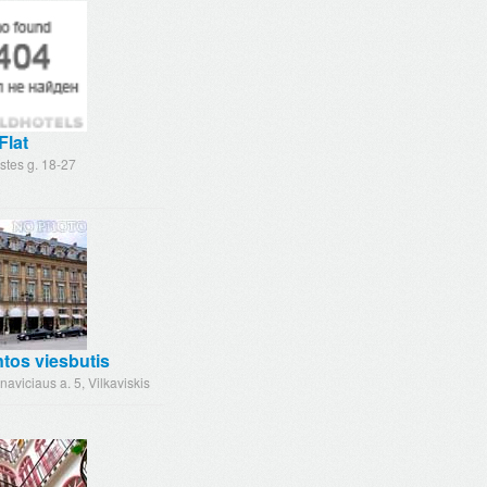
Flat
stes g. 18-27
ntos viesbutis
naviciaus a. 5, Vilkaviskis