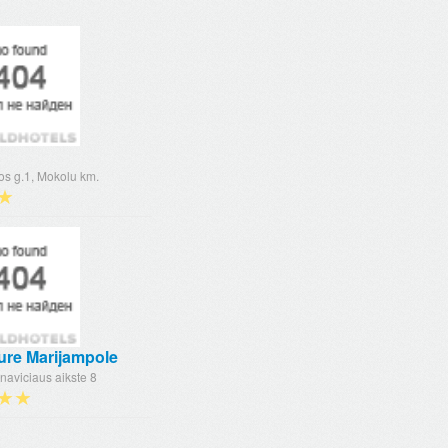
os g.1, Mokolu km.
★
ure Marijampole
naviciaus aikste 8
★★