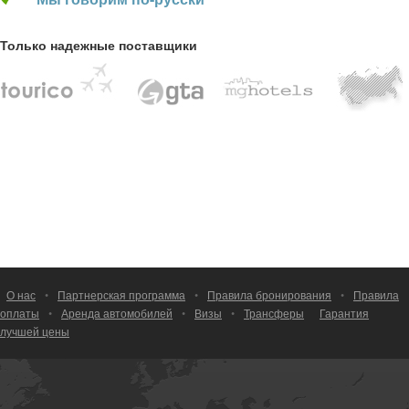
Только надежные поставщики
О нас
•
Партнерская программа
•
Правила бронирования
•
Правила
оплаты
•
Аренда автомобилей
•
Визы
•
Трансферы
Гарантия
лучшей цены