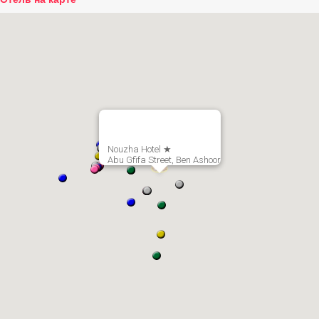
Nouzha Hotel ★
Abu Gfifa Street, Ben Ashoor