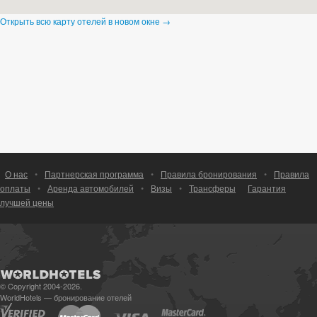
Открыть всю карту отелей в новом окне →
О нас
•
Партнерская программа
•
Правила бронирования
•
Правила
оплаты
•
Аренда автомобилей
•
Визы
•
Трансферы
Гарантия
лучшей цены
© Copyright 2004-2026.
WorldHotels — бронирование отелей