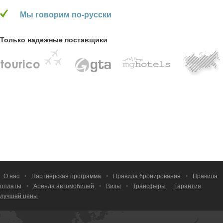
Мы говорим по-русски
Только надежные поставщики
О нас
•
Партнерская программа
•
Правила бронирования
•
Правила
оплаты
•
Аренда автомобилей
•
Визы
•
Трансферы
Гарантия
лучшей цены