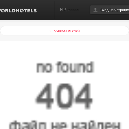
Избранное
Вход/Регистраци
← К списку отелей