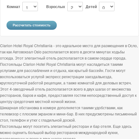
Комнат
Взрослых
Детей
Clarion Hotel Royal Christiania - это идеальное место для размещения в Осло,
так как Автовокзал Oslo располагается всего в десяти минутах ходьбы
отсюда. Этот элегантный отель располагается в самом сердце города.
Постояльцы Clarion Hotel Royal Christiania могут насладиться такими
услугами для расслабления и отдыха, как крытый бассейн. Гости могут
воспользоваться услугой экспресс регистрации заезда/выезда,
круглосуточной работой рецепции, а также комнатой для деловых встреч.
Этот 4-звездочный отель располагается всего в двух шагах от множества
ресторанов, баров и кафе, предоставляя гостям непосредственный доступ к
центру средоточия местной ночной жизни.
Шикарная обстановка в номере дополняется такими удобствами, как
телевизор с плоским экраном и мини-бар. В них предусмотрены письменный
стол, телефон и утюг с гладильной доской.
Постояльцы могут посетить элегантный ресторан и бар отеля. Еще здесь
можно оценить большой выбор ресторанов международной кухни,
расположенных всего в двух шагах отсюда.