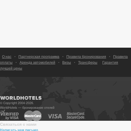
О нас
•
Партнерская программа
•
Правила бронирования
•
Правила
оплаты
•
Аренда автомобилей
•
Визы
•
Трансферы
Гарантия
лучшей цены
© Copyright 2004-2026.
WorldHotels — бронирование отелей
Связаться с нами
Написать нам письмо