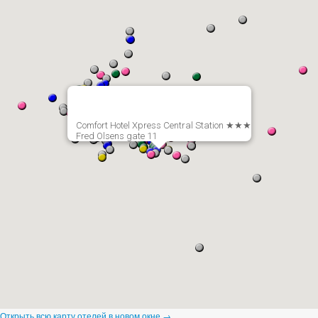
Comfort Hotel Xpress Central Station ★★★
Fred Olsens gate 11
Открыть всю карту отелей в новом окне →