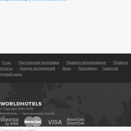
О нас
•
Партнерская программа
•
Правила бронирования
•
Правила
оплаты
•
Аренда автомобилей
•
Визы
•
Трансферы
Гарантия
лучшей цены
© Copyright 2004-2026.
WorldHotels — бронирование отелей
Связаться с нами