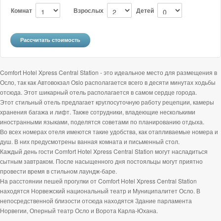
Комнат
Взрослых
Детей
Comfort Hotel Xpress Central Station - это идеальное место для размещения в
Осло, так как Автовокзал Oslo располагается всего в десяти минутах ходьбы
отсюда. Этот шикарный отель располагается в самом сердце города.
Этот стильный отель предлагает круглосуточную работу рецепции, камеры
хранения багажа и лифт. Также сотрудники, владеющие несколькими
иностранными языками, поделятся советами по планированию отдыха.
Во всех номерах отеля имеются такие удобства, как отапливаемые номера и
душ. В них предусмотрены ванная комната и письменный стол.
Каждый день гости Comfort Hotel Xpress Central Station могут насладиться
сытным завтраком. После насыщенного дня постояльцы могут приятно
провести время в стильном лаундж-баре.
На расстоянии пешей прогулки от Comfort Hotel Xpress Central Station
находятся Норвежский национальный театр и Муниципалитет Осло. В
непосредственной близости отсюда находятся Здание парламента
Норвегии, Оперный театр Осло и Ворота Карла-Юхана.