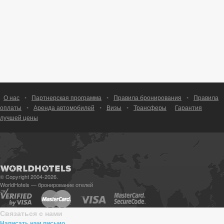
О нас
•
Партнерская программа
•
Правила бронирования
•
Правила
оплаты
•
Аренда автомобилей
•
Визы
•
Трансферы
Гарантия
лучшей цены
© Copyright 2004-2026.
WorldHotels — бронирование отелей
Связаться с нами
Написать нам письмо