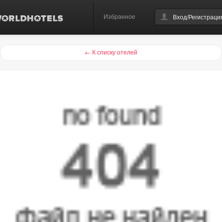
Избранное
Вход/Регистраци
← К списку отелей