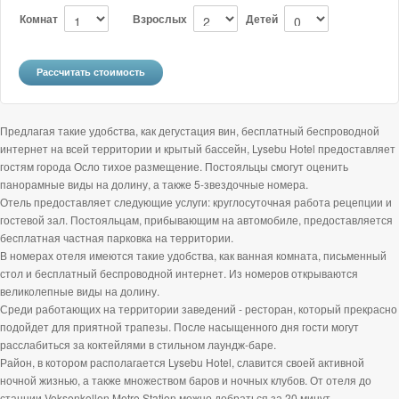
Комнат
Взрослых
Детей
Предлагая такие удобства, как дегустация вин, бесплатный беспроводной
интернет на всей территории и крытый бассейн, Lysebu Hotel предоставляет
гостям города Осло тихое размещение. Постояльцы смогут оценить
панорамные виды на долину, а также 5-звездочные номера.
Отель предоставляет следующие услуги: круглосуточная работа рецепции и
гостевой зал. Постояльцам, прибывающим на автомобиле, предоставляется
бесплатная частная парковка на территории.
В номерах отеля имеются такие удобства, как ванная комната, письменный
стол и бесплатный беспроводной интернет. Из номеров открываются
великолепные виды на долину.
Среди работающих на территории заведений - ресторан, который прекрасно
подойдет для приятной трапезы. После насыщенного дня гости могут
расслабиться за коктейлями в стильном лаундж-баре.
Район, в котором располагается Lysebu Hotel, славится своей активной
ночной жизнью, а также множеством баров и ночных клубов. От отеля до
станции Voksenkollen Metro Station можно добраться за 20 минут.