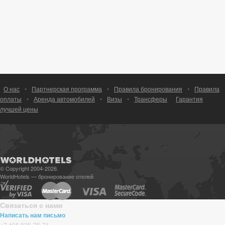
О нас
•
Партнерская программа
•
Правила бронирования
•
Правила
оплаты
•
Аренда автомобилей
•
Визы
•
Трансферы
Гарантия
лучшей цены
© Copyright 2004-2026.
WorldHotels — бронирование отелей
Связаться с нами
Написать нам письмо
+7 495 925-75-71