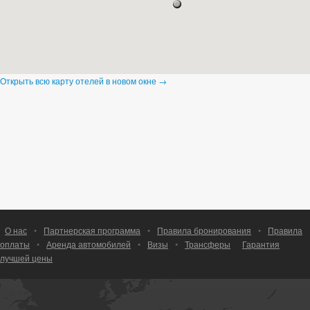
Открыть всю карту отелей в новом окне →
О нас
•
Партнерская программа
•
Правила бронирования
•
Правила
оплаты
•
Аренда автомобилей
•
Визы
•
Трансферы
Гарантия
лучшей цены