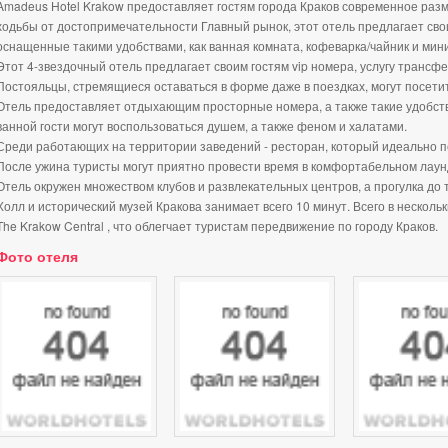
Amadeus Hotel Krakow предоставляет гостям города Краков современное разм
ходьбы от достопримечательности Главный рынок, этот отель предлагает сво
оснащенные такими удобствами, как ванная комната, кофеварка/чайник и мини
Этот 4-звездочный отель предлагает своим гостям vip номера, услугу трансфе
Постояльцы, стремящиеся оставаться в форме даже в поездках, могут посети
Отель предоставляет отдыхающим просторные номера, а также такие удобства
ванной гости могут воспользоваться душем, а также феном и халатами.
Среди работающих на территории заведений - ресторан, который идеально п
После ужина туристы могут приятно провести время в комфортабельном лаун
Отель окружен множеством клубов и развлекательных центров, а прогулка до 
Холл и исторический музей Кракова занимает всего 10 минут. Всего в нескол
The Krakow Central , что облегчает туристам передвижение по городу Краков.
Фото отеля