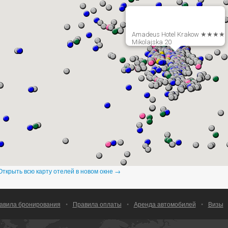
Amadeus Hotel Krakow ★★★★
Mikolajska 20
Открыть всю карту отелей в новом окне →
авила бронирования
•
Правила оплаты
•
Аренда автомобилей
•
Визы