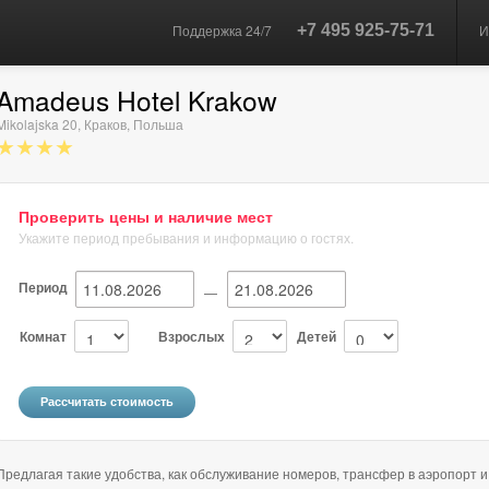
Поддержка 24/7
+7 495 925-75-71
И
Amadeus Hotel Krakow
Mikolajska 20
,
Краков
,
Польша
★★★★
Проверить цены и наличие мест
Укажите период пребывания и информацию о гостях.
Период
—
Комнат
Взрослых
Детей
Предлагая такие удобства, как обслуживание номеров, трансфер в аэропорт 